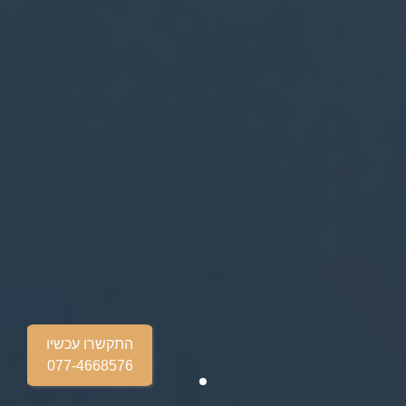
התקשרו עכשיו
077-4668576